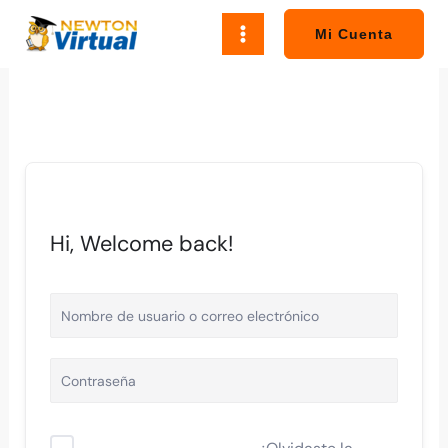
Ir
al
Mi Cuenta
contenido
Hi, Welcome back!