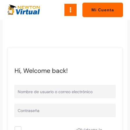
Ir
al
Mi Cuenta
contenido
Hi, Welcome back!