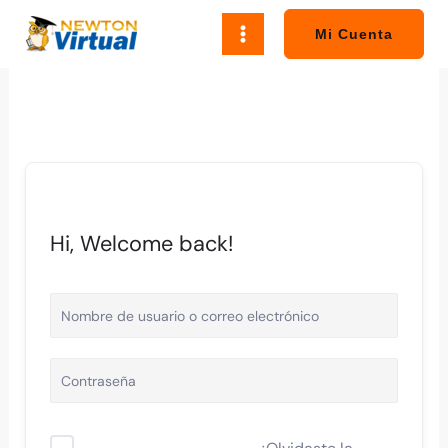
Ir
al
Mi Cuenta
contenido
Hi, Welcome back!