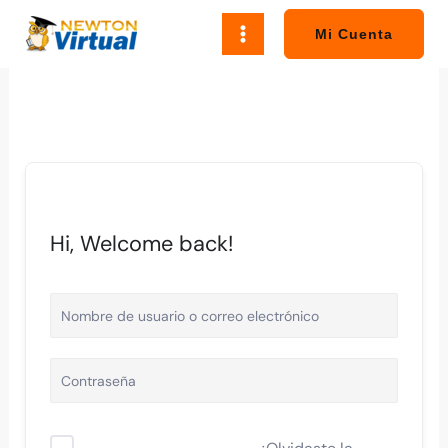
Ir
al
Mi Cuenta
contenido
Hi, Welcome back!