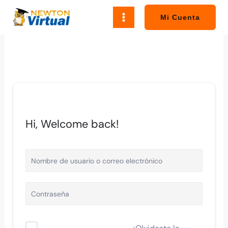
Ir
al
Mi Cuenta
contenido
Hi, Welcome back!