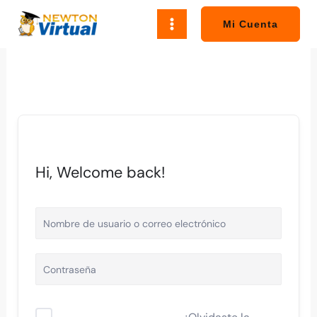
Ir
al
Mi Cuenta
contenido
Hi, Welcome back!