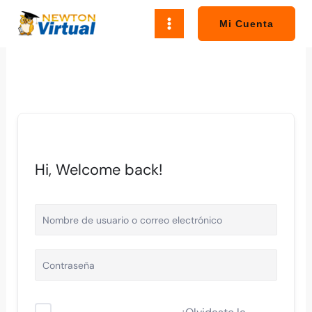
Ir
al
Mi Cuenta
contenido
Hi, Welcome back!