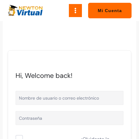
Ir
al
Mi Cuenta
contenido
Hi, Welcome back!