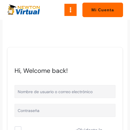
Ir
al
Mi Cuenta
contenido
Hi, Welcome back!