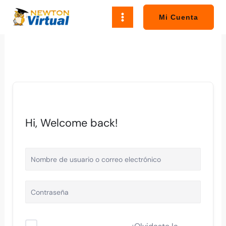
Ir
al
Mi Cuenta
contenido
Hi, Welcome back!