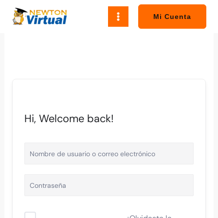
Ir
al
Mi Cuenta
contenido
Hi, Welcome back!