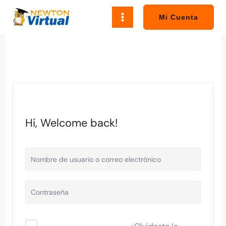
Ir
al
Mi Cuenta
contenido
Hi, Welcome back!