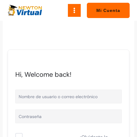
Ir
al
Mi Cuenta
contenido
Hi, Welcome back!