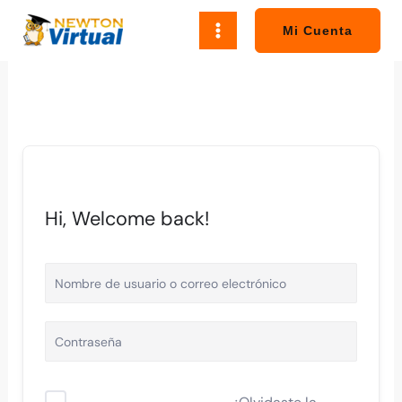
Ir
al
Mi Cuenta
contenido
Hi, Welcome back!