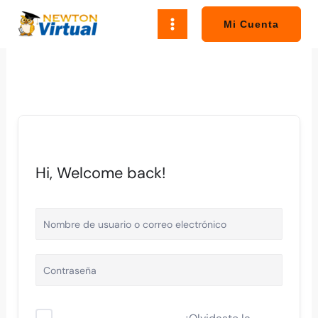
Ir
al
Mi Cuenta
contenido
Hi, Welcome back!