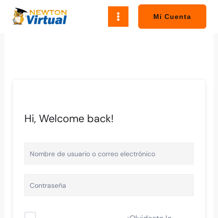
Ir
al
Mi Cuenta
contenido
Hi, Welcome back!