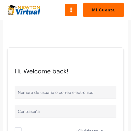
Ir
al
Mi Cuenta
contenido
Hi, Welcome back!