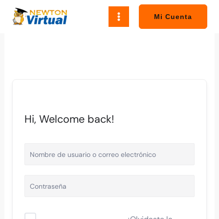
Ir
al
Mi Cuenta
contenido
Hi, Welcome back!