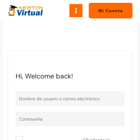
Ir
al
Mi Cuenta
contenido
Hi, Welcome back!