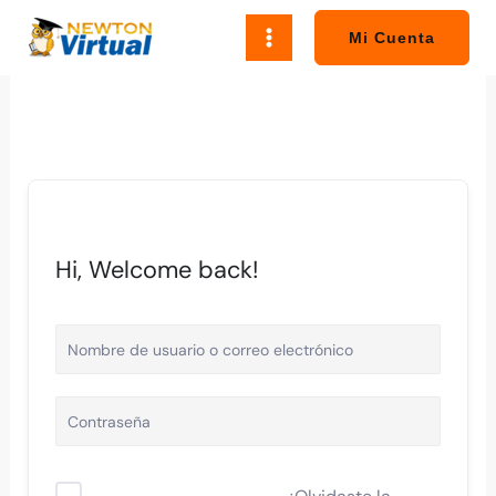
Ir
al
Mi Cuenta
contenido
Hi, Welcome back!