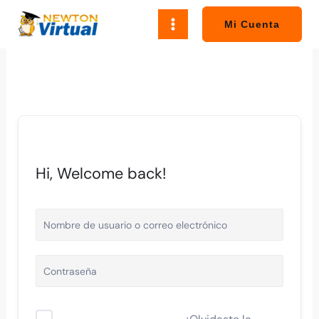
Ir
al
Mi Cuenta
contenido
Hi, Welcome back!