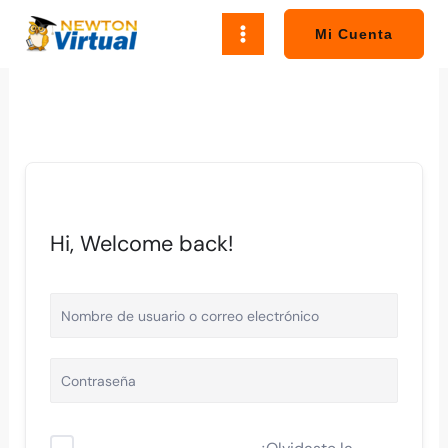
Ir
al
Mi Cuenta
contenido
Hi, Welcome back!