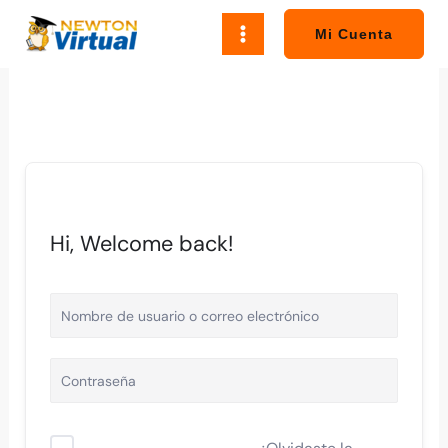
Ir
al
Mi Cuenta
contenido
Hi, Welcome back!