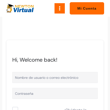
Ir
al
Mi Cuenta
contenido
Hi, Welcome back!