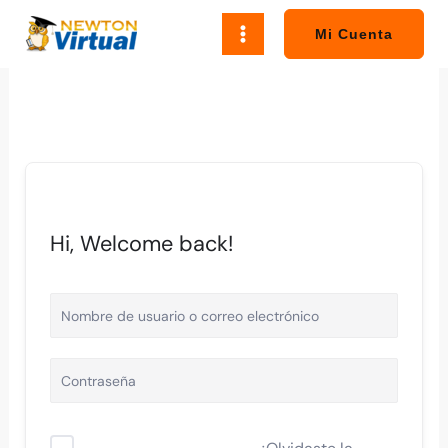
Ir
al
Mi Cuenta
contenido
Hi, Welcome back!