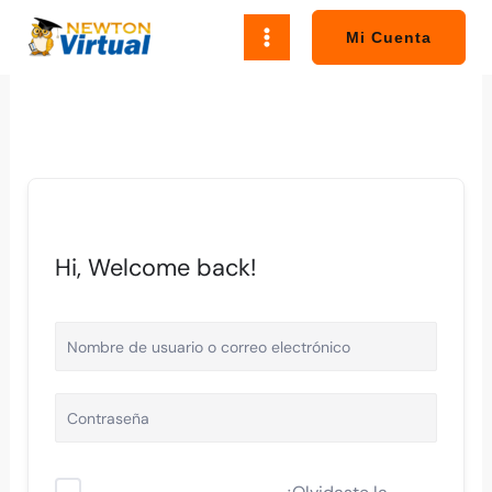
Ir
al
Mi Cuenta
contenido
Hi, Welcome back!