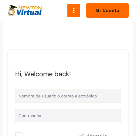
Ir
al
Mi Cuenta
contenido
Hi, Welcome back!