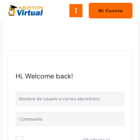
Ir
al
Mi Cuenta
contenido
Hi, Welcome back!