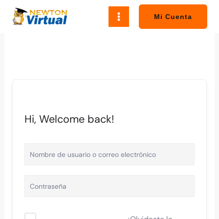
Ir
al
Mi Cuenta
contenido
Hi, Welcome back!