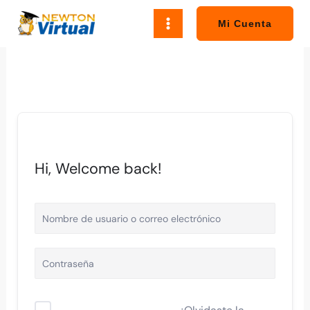
Ir
al
Mi Cuenta
contenido
Hi, Welcome back!