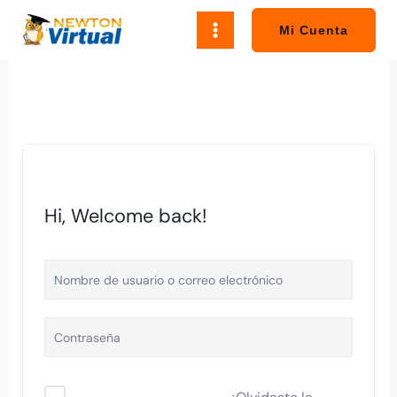
Ir
al
Mi Cuenta
contenido
Hi, Welcome back!