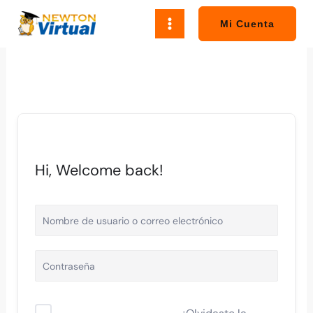
Ir
al
Mi Cuenta
contenido
Hi, Welcome back!