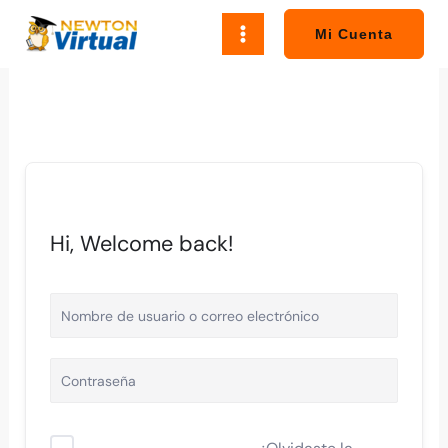
Ir
al
Mi Cuenta
contenido
Hi, Welcome back!