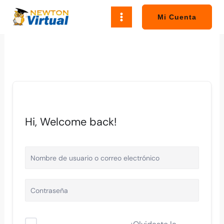
Ir
al
Mi Cuenta
contenido
Hi, Welcome back!