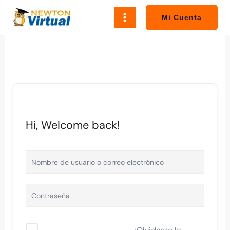
Ir
al
Mi Cuenta
contenido
Hi, Welcome back!