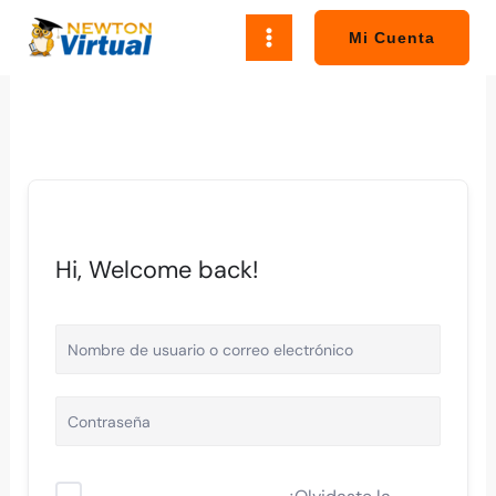
Ir
al
Mi Cuenta
contenido
Hi, Welcome back!