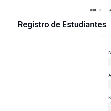
Ir
al
INICIO
contenido
Registro de Estudiantes
N
A
N