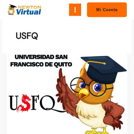
Ir
al
Mi Cuenta
contenido
USFQ
Universidad
San
Francisco
de
Quito
–
ciencias
medicas
–
usfq-
med