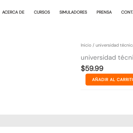
ACERCA DE
CURSOS
SIMULADORES
PRENSA
CONT
universidad
Inicio
/ universidad técnic
técnica
universidad técn
del
$
59.99
norte
-
AÑADIR AL CARRIT
edu
/
admin
cantidad