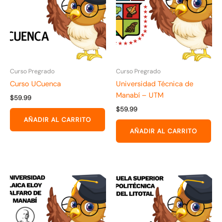
Curso Pregrado
Curso Pregrado
Curso UCuenca
Universidad Técnica de
Manabí – UTM
$
59.99
$
59.99
AÑADIR AL CARRITO
AÑADIR AL CARRITO