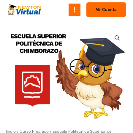
Ir
al
Mi Cuenta
contenido
Escuela
Politécnica
Superior
de
Chimborazo
-
ESPOCH
cantidad
Inicio
/
Curso Pregrado
/ Escuela Politécnica Superior de