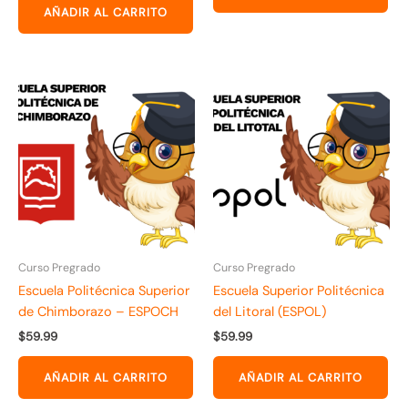
AÑADIR AL CARRITO
Curso Pregrado
Curso Pregrado
Escuela Politécnica Superior
Escuela Superior Politécnica
de Chimborazo – ESPOCH
del Litoral (ESPOL)
$
59.99
$
59.99
AÑADIR AL CARRITO
AÑADIR AL CARRITO