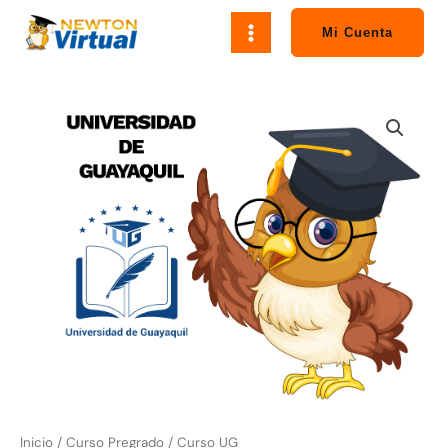
Ir
al
Mi Cuenta
contenido
Curso
UG
cantidad
Inicio
/
Curso Pregrado
/ Curso UG