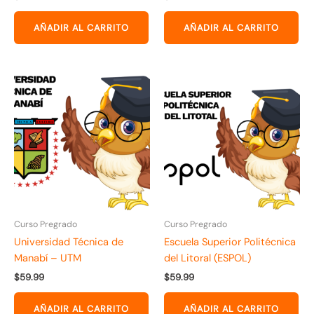
AÑADIR AL CARRITO
AÑADIR AL CARRITO
Curso Pregrado
Curso Pregrado
Universidad Técnica de
Escuela Superior Politécnica
Manabí – UTM
del Litoral (ESPOL)
$
59.99
$
59.99
AÑADIR AL CARRITO
AÑADIR AL CARRITO