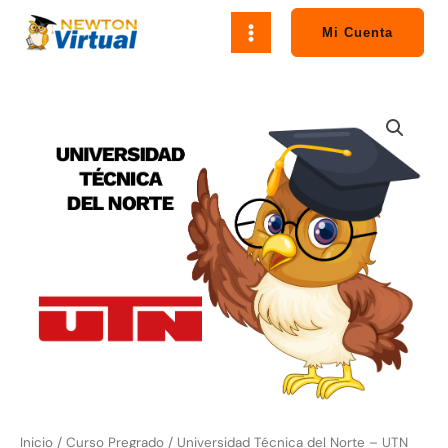
Ir
al
Mi Cuenta
contenido
Universidad
Técnica
del
Norte
-
UTN
cantidad
Inicio
/
Curso Pregrado
/ Universidad Técnica del Norte – UTN