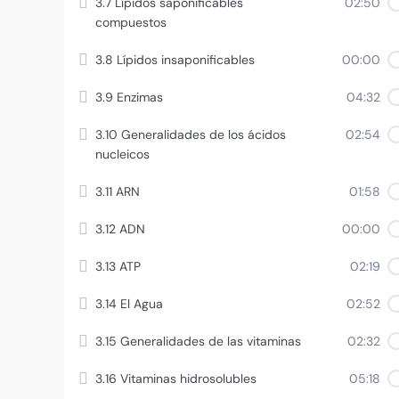
3.7 Lípidos saponificables
02:50
compuestos
3.8 Lípidos insaponificables
00:00
3.9 Enzimas
04:32
3.10 Generalidades de los ácidos
02:54
nucleicos
3.11 ARN
01:58
3.12 ADN
00:00
3.13 ATP
02:19
3.14 El Agua
02:52
3.15 Generalidades de las vitaminas
02:32
3.16 Vitaminas hidrosolubles
05:18