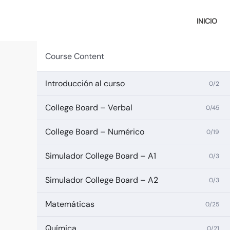
Ir
al
INICIO
contenido
Course Content
Introducción al curso
0/2
College Board – Verbal
0/45
College Board – Numérico
0/19
Simulador College Board – A1
0/3
Simulador College Board – A2
0/3
Matemáticas
0/25
Química
0/21