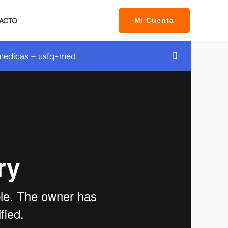
ACTO
Mi Cuenta
s medicas – usfq-med