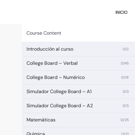
Ir
al
INICIO
contenido
Course Content
Introducción al curso
0/2
College Board – Verbal
0/45
College Board – Numérico
0/19
Simulador College Board – A1
0/3
Simulador College Board – A2
0/3
Matemáticas
0/25
Química
0/21