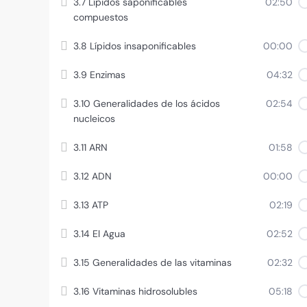
3.7 Lípidos saponificables
02:50
compuestos
3.8 Lípidos insaponificables
00:00
3.9 Enzimas
04:32
3.10 Generalidades de los ácidos
02:54
nucleicos
3.11 ARN
01:58
3.12 ADN
00:00
3.13 ATP
02:19
3.14 El Agua
02:52
3.15 Generalidades de las vitaminas
02:32
3.16 Vitaminas hidrosolubles
05:18